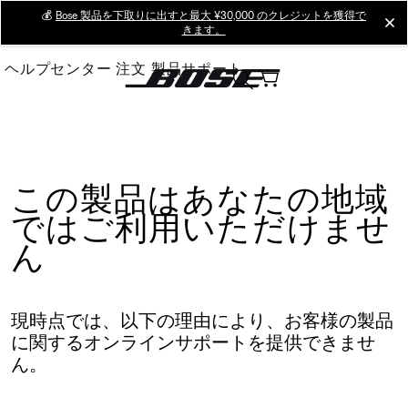
Skip
💰
Bose 製品を下取りに出すと最大 ¥30,000 のクレジットを獲得で
cl
きます。
to
Main
ヘルプセンター
注文
製品サポート
この製品はあなたの地域
ではご利用いただけませ
ん
現時点では、以下の理由により、お客様の製品
に関するオンラインサポートを提供できませ
ん。