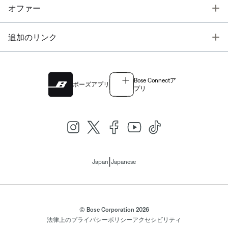
T
オファー
T
追加のリンク
Bose Connectア
ボーズアプリ
プリ
|
Japan
Japanese
© Bose Corporation 2026
法律上の
プライバシーポリシー
アクセシビリティ