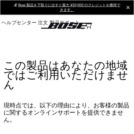
Skip
💰
Bose 製品を下取りに出すと最大 ¥30,000 のクレジットを獲得で
cl
きます。
to
Main
ヘルプセンター
注文
製品サポート
この製品はあなたの地域
ではご利用いただけませ
ん
現時点では、以下の理由により、お客様の製品
に関するオンラインサポートを提供できませ
ん。