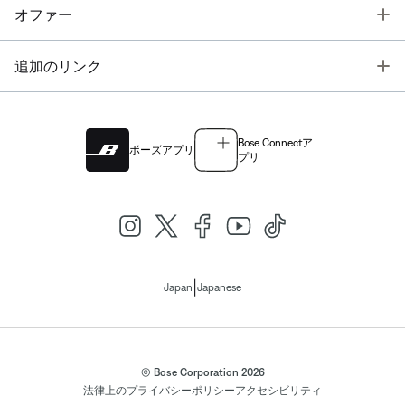
T
オファー
T
追加のリンク
Bose Connectア
ボーズアプリ
プリ
|
Japan
Japanese
© Bose Corporation 2026
法律上の
プライバシーポリシー
アクセシビリティ