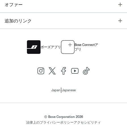
T
オファー
T
追加のリンク
Bose Connectア
ボーズアプリ
プリ
|
Japan
Japanese
© Bose Corporation 2026
法律上の
プライバシーポリシー
アクセシビリティ