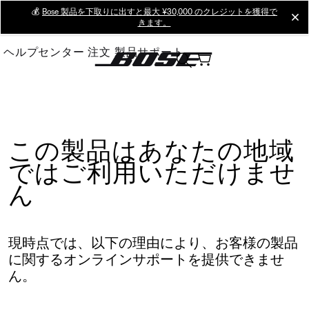
Skip
💰
Bose 製品を下取りに出すと最大 ¥30,000 のクレジットを獲得で
cl
きます。
to
Main
ヘルプセンター
注文
製品サポート
この製品はあなたの地域
ではご利用いただけませ
ん
現時点では、以下の理由により、お客様の製品
に関するオンラインサポートを提供できませ
ん。