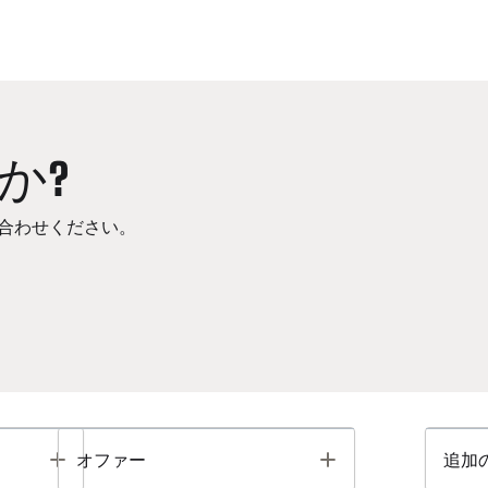
か?
合わせください。
Toggle
Toggle
オファー
追加