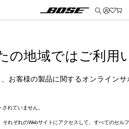
💰
Bose 製品を下取りに出すと最大 ¥30,000 のクレジットを獲得できます。
たの地域ではご利用
り、お客様の製品に関するオンラインサ
トされていません。
、それぞれのWebサイトにアクセスして、すべてのセル