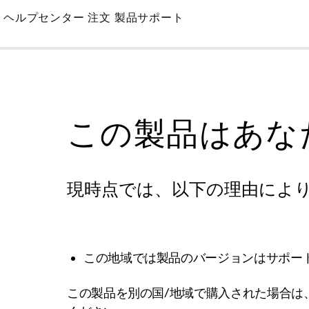
Skip
ヘルプセンター
注文
製品サポート
to
Main
この製品はあな
現時点では、以下の理由によ
この地域では製品のバージョンはサポー
この製品を別の国/地域で購入された場合は