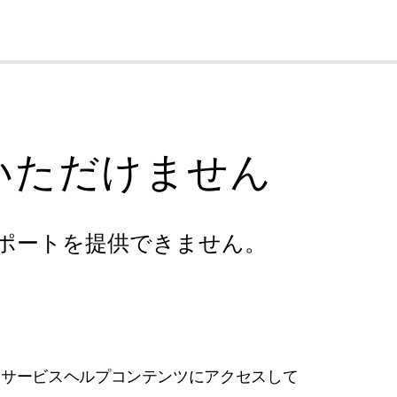
cl
いただけません
ポートを提供できません。
フサービスヘルプコンテンツにアクセスして