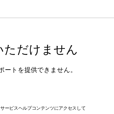
cl
いただけません
ポートを提供できません。
フサービスヘルプコンテンツにアクセスして