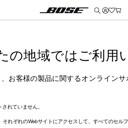
💰
Bose 製品を下取りに出すと最大 ¥30,000 のクレジットを獲得できます。
たの地域ではご利用
り、お客様の製品に関するオンラインサ
トされていません。
、それぞれのWebサイトにアクセスして、すべてのセル