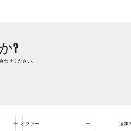
か?
合わせください。
Toggle
Toggle
オファー
追加