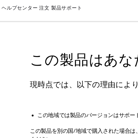
Skip
ヘルプセンター
注文
製品サポート
to
Main
この製品はあな
現時点では、以下の理由によ
この地域では製品のバージョンはサポー
この製品を別の国/地域で購入された場合は