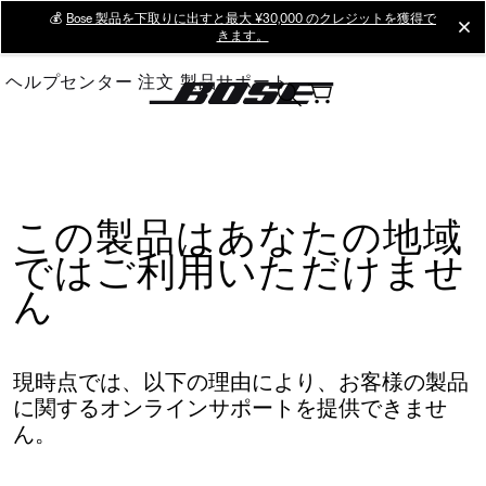
Skip
💰
Bose 製品を下取りに出すと最大 ¥30,000 のクレジットを獲得で
cl
きます。
to
Main
ヘルプセンター
注文
製品サポート
この製品はあなたの地域
ではご利用いただけませ
ん
現時点では、以下の理由により、お客様の製品
に関するオンラインサポートを提供できませ
ん。