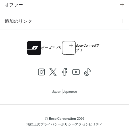
T
オファー
T
追加のリンク
Bose Connectア
ボーズアプリ
プリ
|
Japan
Japanese
© Bose Corporation 2026
法律上の
プライバシーポリシー
アクセシビリティ