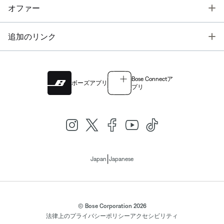
T
オファー
T
追加のリンク
Bose Connectア
ボーズアプリ
プリ
|
Japan
Japanese
© Bose Corporation 2026
法律上の
プライバシーポリシー
アクセシビリティ