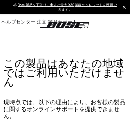
Skip
💰
Bose 製品を下取りに出すと最大 ¥30,000 のクレジットを獲得で
cl
きます。
to
Main
ヘルプセンター
注文
製品サポート
この製品はあなたの地域
ではご利用いただけませ
ん
現時点では、以下の理由により、お客様の製品
に関するオンラインサポートを提供できませ
ん。