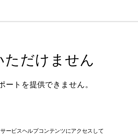
cl
いただけません
ポートを提供できません。
フサービスヘルプコンテンツにアクセスして