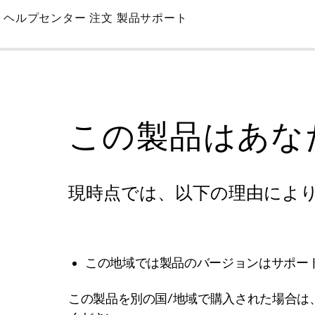
Skip
ヘルプセンター
注文
製品サポート
to
Main
この製品はあな
現時点では、以下の理由によ
この地域では製品のバージョンはサポー
この製品を別の国/地域で購入された場合は