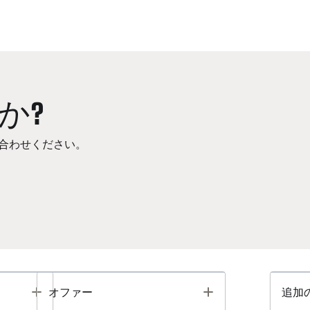
か?
合わせください。
Toggle
Toggle
オファー
追加