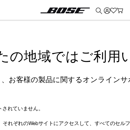
💰
Bose 製品を下取りに出すと最大 ¥30,000 のクレジットを獲得できます。
たの地域ではご利用
り、お客様の製品に関するオンラインサ
トされていません。
、それぞれのWebサイトにアクセスして、すべてのセル