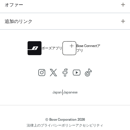
T
オファー
T
追加のリンク
Bose Connectア
ボーズアプリ
プリ
|
Japan
Japanese
© Bose Corporation 2026
法律上の
プライバシーポリシー
アクセシビリティ