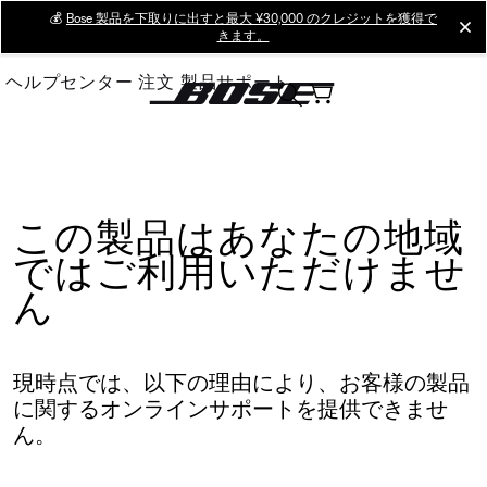
Skip
💰
Bose 製品を下取りに出すと最大 ¥30,000 のクレジットを獲得で
cl
きます。
to
Main
ヘルプセンター
注文
製品サポート
この製品はあなたの地域
ではご利用いただけませ
ん
現時点では、以下の理由により、お客様の製品
に関するオンラインサポートを提供できませ
ん。