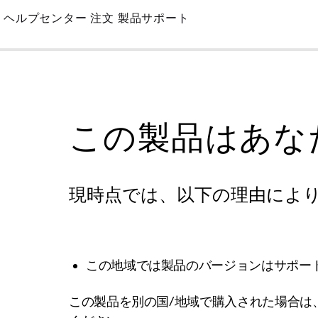
Skip
ヘルプセンター
注文
製品サポート
to
Main
この製品はあな
現時点では、以下の理由によ
この地域では製品のバージョンはサポー
この製品を別の国/地域で購入された場合は