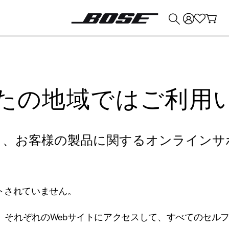
💰
Bose 製品を下取りに出すと最大 ¥30,000 のクレジットを獲得できます。
たの地域ではご利用
り、お客様の製品に関するオンラインサ
トされていません。
、それぞれのWebサイトにアクセスして、すべてのセル