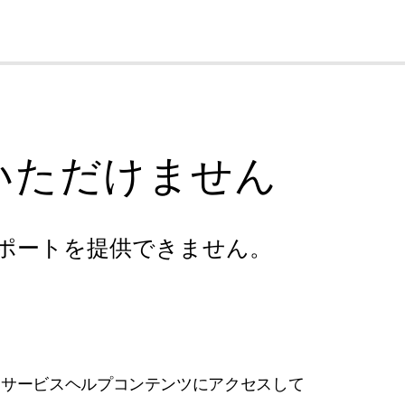
cl
いただけません
ポートを提供できません。
フサービスヘルプコンテンツにアクセスして