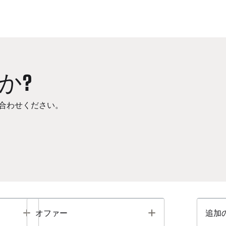
か?
合わせください。
Toggle
Toggle
オファー
追加