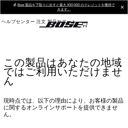
Skip
💰
Bose 製品を下取りに出すと最大 ¥30,000 のクレジットを獲得で
cl
きます。
to
Main
ヘルプセンター
注文
製品サポート
この製品はあなたの地域
ではご利用いただけませ
ん
現時点では、以下の理由により、お客様の製品
に関するオンラインサポートを提供できませ
ん。