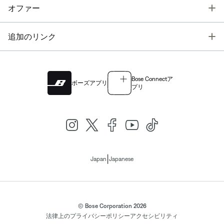
T
オファー
T
追加のリンク
Bose Connectア
ボーズアプリ
プリ
|
Japan
Japanese
© Bose Corporation 2026
法律上の
プライバシーポリシー
アクセシビリティ