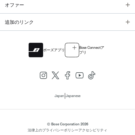
T
オファー
T
追加のリンク
Bose Connectア
ボーズアプリ
プリ
|
Japan
Japanese
© Bose Corporation 2026
法律上の
プライバシーポリシー
アクセシビリティ