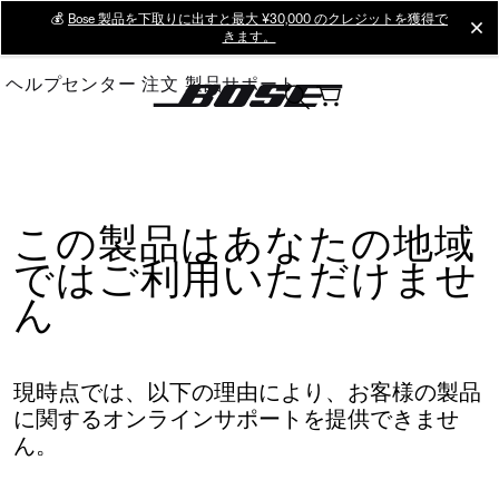
Skip
💰
Bose 製品を下取りに出すと最大 ¥30,000 のクレジットを獲得で
cl
きます。
to
Main
ヘルプセンター
注文
製品サポート
この製品はあなたの地域
ではご利用いただけませ
ん
現時点では、以下の理由により、お客様の製品
に関するオンラインサポートを提供できませ
ん。