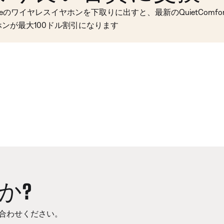
seのワイヤレスイヤホンを下取りに出すと、最新のQuietComfort 
ホンが最大100ドル割引になります
か?
合わせください。