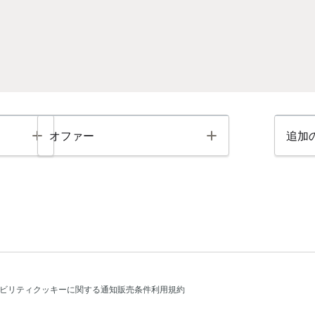
Toggle
Toggle
オファー
追加
ビリティ
クッキーに関する通知
販売条件
利用規約