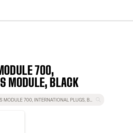
cl
MODULE 700,
SS MODULE, BLACK