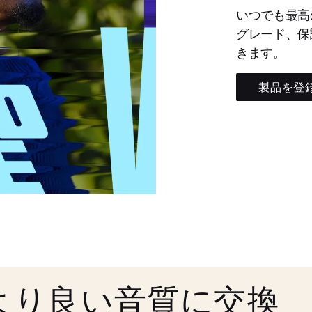
いつでも最高
グレード、保
きます。
製品を登
より良い音質に交換