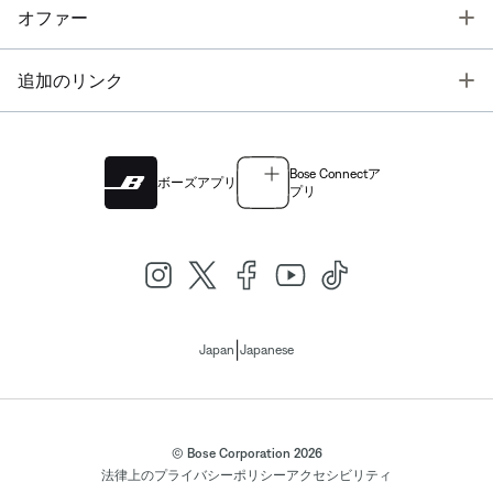
T
オファー
T
追加のリンク
Bose Connectア
ボーズアプリ
プリ
|
Japan
Japanese
© Bose Corporation 2026
法律上の
プライバシーポリシー
アクセシビリティ