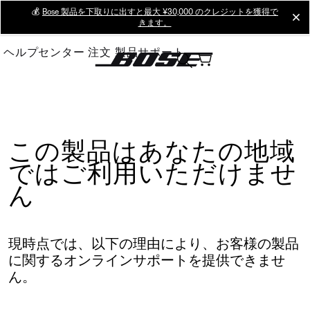
Skip
💰
Bose 製品を下取りに出すと最大 ¥30,000 のクレジットを獲得で
cl
きます。
to
Main
ヘルプセンター
注文
製品サポート
この製品はあなたの地域
ではご利用いただけませ
ん
現時点では、以下の理由により、お客様の製品
に関するオンラインサポートを提供できませ
ん。