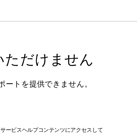
cl
いただけません
ポートを提供できません。
フサービスヘルプコンテンツにアクセスして