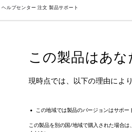
Skip
ヘルプセンター
注文
製品サポート
to
Main
この製品はあな
現時点では、以下の理由によ
この地域では製品のバージョンはサポー
この製品を別の国/地域で購入された場合は