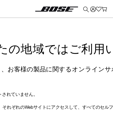
💰
Bose 製品を下取りに出すと最大 ¥30,000 のクレジットを獲得できます。
たの地域ではご利用
り、お客様の製品に関するオンラインサ
トされていません。
、それぞれのWebサイトにアクセスして、すべてのセル