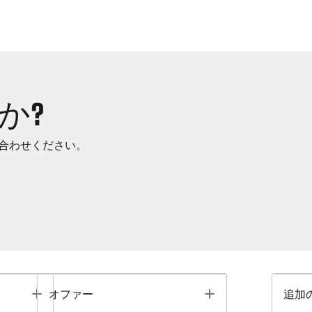
か?
合わせください。
Toggle
Toggle
オファー
追加