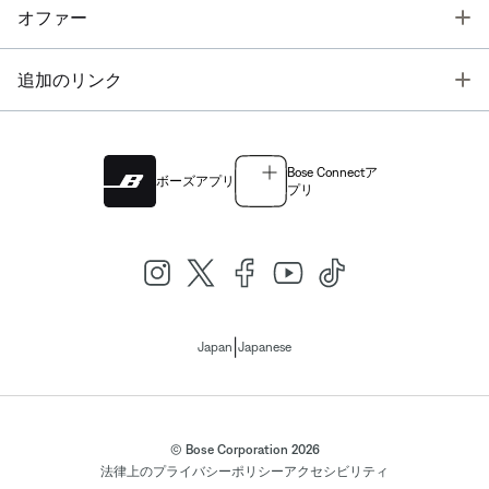
T
オファー
T
追加のリンク
Bose Connectア
ボーズアプリ
プリ
|
Japan
Japanese
© Bose Corporation 2026
法律上の
プライバシーポリシー
アクセシビリティ