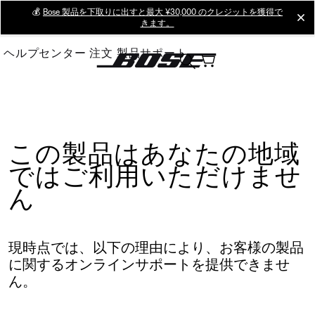
Skip
💰
Bose 製品を下取りに出すと最大 ¥30,000 のクレジットを獲得で
cl
きます。
to
Main
ヘルプセンター
注文
製品サポート
この製品はあなたの地域
ではご利用いただけませ
ん
現時点では、以下の理由により、お客様の製品
に関するオンラインサポートを提供できませ
ん。