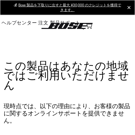
Skip
💰
Bose 製品を下取りに出すと最大 ¥30,000 のクレジットを獲得で
cl
きます。
to
Main
ヘルプセンター
注文
製品サポート
この製品はあなたの地域
ではご利用いただけませ
ん
現時点では、以下の理由により、お客様の製品
に関するオンラインサポートを提供できませ
ん。