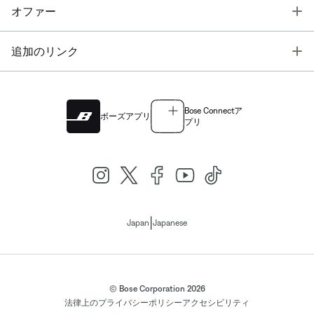
T
オファー
T
追加のリンク
Bose Connectア
ボーズアプリ
プリ
|
Japan
Japanese
© Bose Corporation 2026
法律上の
プライバシーポリシー
アクセシビリティ