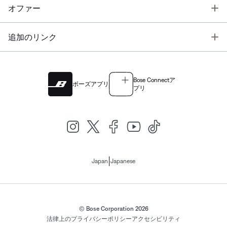
T
オファー
T
追加のリンク
Bose Connectア
ボーズアプリ
プリ
|
Japan
Japanese
© Bose Corporation 2026
法律上の
プライバシーポリシー
アクセシビリティ