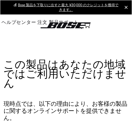
Skip
💰
Bose 製品を下取りに出すと最大 ¥30,000 のクレジットを獲得で
cl
きます。
to
Main
ヘルプセンター
注文
製品サポート
この製品はあなたの地域
ではご利用いただけませ
ん
現時点では、以下の理由により、お客様の製品
に関するオンラインサポートを提供できませ
ん。