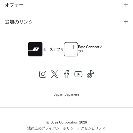
T
オファー
T
追加のリンク
Bose Connectア
ボーズアプリ
プリ
|
Japan
Japanese
© Bose Corporation 2026
法律上の
プライバシーポリシー
アクセシビリティ