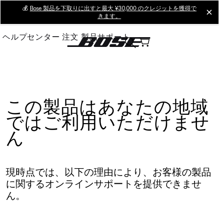
Skip
💰
Bose 製品を下取りに出すと最大 ¥30,000 のクレジットを獲得で
cl
きます。
to
Main
ヘルプセンター
注文
製品サポート
この製品はあなたの地域
ではご利用いただけませ
ん
現時点では、以下の理由により、お客様の製品
に関するオンラインサポートを提供できませ
ん。