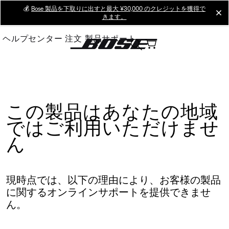
Skip
💰
Bose 製品を下取りに出すと最大 ¥30,000 のクレジットを獲得で
cl
きます。
to
Main
ヘルプセンター
注文
製品サポート
この製品はあなたの地域
ではご利用いただけませ
ん
現時点では、以下の理由により、お客様の製品
に関するオンラインサポートを提供できませ
ん。