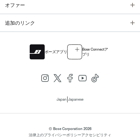
T
オファー
T
追加のリンク
Bose Connectア
ボーズアプリ
プリ
|
Japan
Japanese
© Bose Corporation 2026
法律上の
プライバシーポリシー
アクセシビリティ