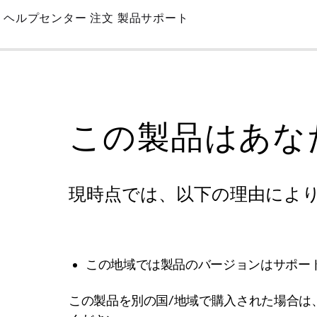
Skip
ヘルプセンター
注文
製品サポート
to
Main
この製品はあな
現時点では、以下の理由によ
この地域では製品のバージョンはサポー
この製品を別の国/地域で購入された場合は