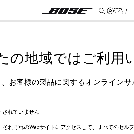
💰
Bose 製品を下取りに出すと最大 ¥30,000 のクレジットを獲得できます。
たの地域ではご利用
り、お客様の製品に関するオンラインサ
トされていません。
、それぞれのWebサイトにアクセスして、すべてのセル