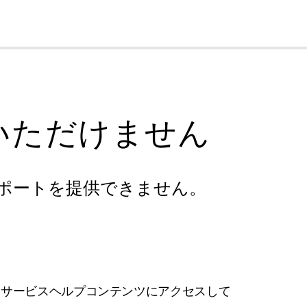
cl
いただけません
ポートを提供できません。
フサービスヘルプコンテンツにアクセスして