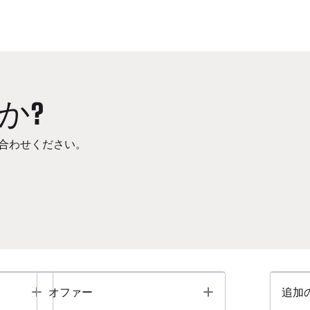
か?
合わせください。
Toggle
Toggle
オファー
追加