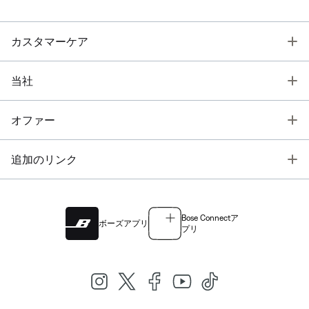
T
カスタマーケア
T
当社
T
オファー
T
追加のリンク
Bose Connectア
ボーズアプリ
プリ