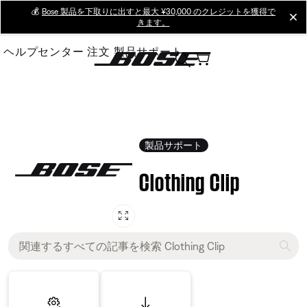
Skip
💰
Bose 製品を下取りに出すと最大 ¥30,000 のクレジットを獲得で
cl
きます。
to
Main
ヘルプセンター
注文
製品サポート
製品サポート
Clothing Clip