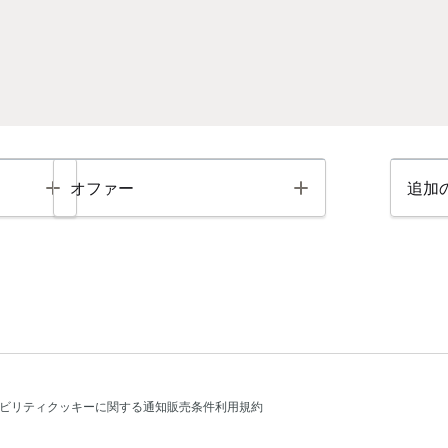
Toggle
Toggle
オファー
追加
ビリティ
クッキーに関する通知
販売条件
利用規約