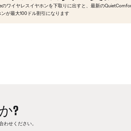
seのワイヤレスイヤホンを下取りに出すと、最新のQuietComfort 
ホンが最大100ドル割引になります
か?
合わせください。