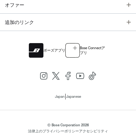
T
オファー
T
追加のリンク
Bose Connectア
ボーズアプリ
プリ
|
Japan
Japanese
© Bose Corporation 2026
法律上の
プライバシーポリシー
アクセシビリティ