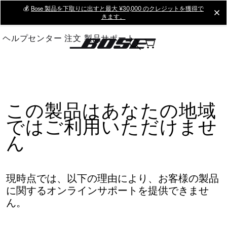
Skip
💰
Bose 製品を下取りに出すと最大 ¥30,000 のクレジットを獲得で
cl
きます。
to
Main
ヘルプセンター
注文
製品サポート
この製品はあなたの地域
ではご利用いただけませ
ん
現時点では、以下の理由により、お客様の製品
に関するオンラインサポートを提供できませ
ん。