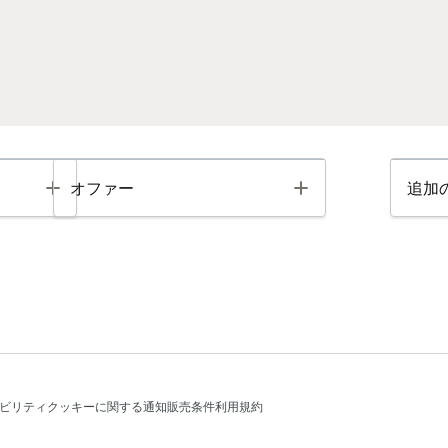
Toggle
Toggle
オファー
追加
ビリティ
クッキーに関する通知
販売条件
利用規約