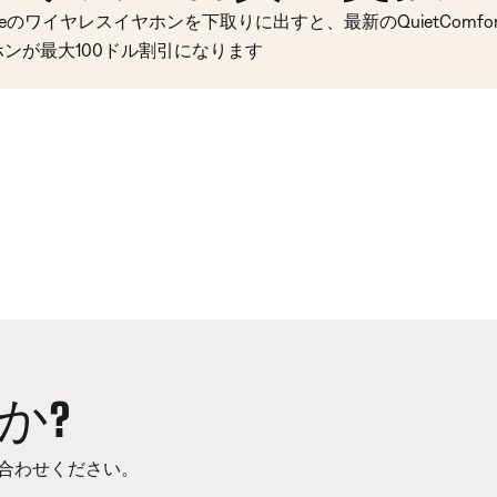
seのワイヤレスイヤホンを下取りに出すと、最新のQuietComfort 
ホンが最大100ドル割引になります
か?
合わせください。