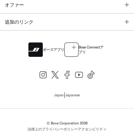
T
オファー
T
追加のリンク
Bose Connectア
ボーズアプリ
プリ
|
Japan
Japanese
© Bose Corporation 2026
法律上の
プライバシーポリシー
アクセシビリティ