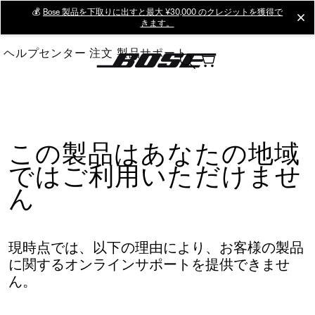
Skip
💰
Bose 製品を下取りに出すと最大 ¥30,000 のクレジットを獲得で
cl
きます。
to
Main
ヘルプセンター
注文
製品サポート
この製品はあなたの地域
ではご利用いただけませ
ん
現時点では、以下の理由により、お客様の製品
に関するオンラインサポートを提供できませ
ん。