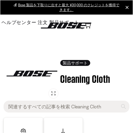
Skip
💰
Bose 製品を下取りに出すと最大 ¥30,000 のクレジットを獲得で
cl
きます。
to
Main
ヘルプセンター
注文
製品サポート
製品サポート
Cleaning Cloth