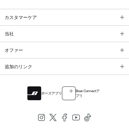
T
カスタマーケア
T
当社
T
オファー
T
追加のリンク
Bose Connectア
ボーズアプリ
プリ