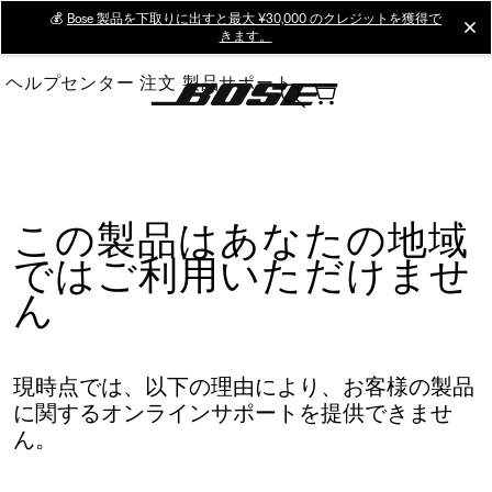
Skip
💰
Bose 製品を下取りに出すと最大 ¥30,000 のクレジットを獲得で
cl
きます。
to
Main
ヘルプセンター
注文
製品サポート
この製品はあなたの地域
ではご利用いただけませ
ん
現時点では、以下の理由により、お客様の製品
に関するオンラインサポートを提供できませ
ん。