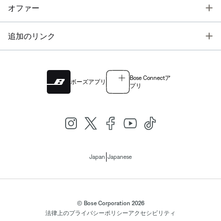
T
オファー
T
追加のリンク
Bose Connectア
ボーズアプリ
プリ
|
Japan
Japanese
© Bose Corporation 2026
法律上の
プライバシーポリシー
アクセシビリティ