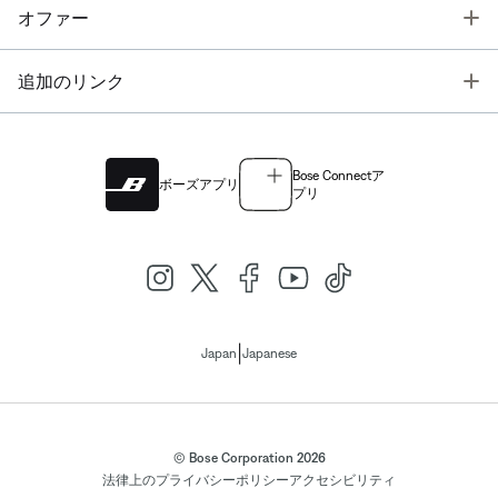
T
オファー
T
追加のリンク
Bose Connectア
ボーズアプリ
プリ
|
Japan
Japanese
© Bose Corporation 2026
法律上の
プライバシーポリシー
アクセシビリティ