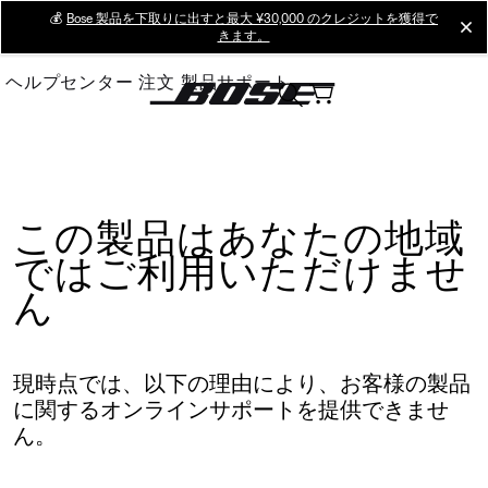
Skip
💰
Bose 製品を下取りに出すと最大 ¥30,000 のクレジットを獲得で
cl
きます。
to
Main
ヘルプセンター
注文
製品サポート
この製品はあなたの地域
ではご利用いただけませ
ん
現時点では、以下の理由により、お客様の製品
に関するオンラインサポートを提供できませ
ん。