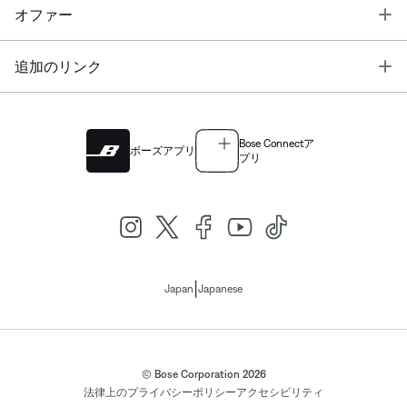
T
オファー
T
追加のリンク
Bose Connectア
ボーズアプリ
プリ
|
Japan
Japanese
© Bose Corporation 2026
法律上の
プライバシーポリシー
アクセシビリティ