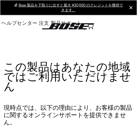
Skip
💰
Bose 製品を下取りに出すと最大 ¥30,000 のクレジットを獲得で
cl
きます。
to
Main
ヘルプセンター
注文
製品サポート
この製品はあなたの地域
ではご利用いただけませ
ん
現時点では、以下の理由により、お客様の製品
に関するオンラインサポートを提供できませ
ん。