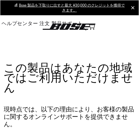
Skip
💰
Bose 製品を下取りに出すと最大 ¥30,000 のクレジットを獲得で
cl
きます。
to
Main
ヘルプセンター
注文
製品サポート
この製品はあなたの地域
ではご利用いただけませ
ん
現時点では、以下の理由により、お客様の製品
に関するオンラインサポートを提供できませ
ん。