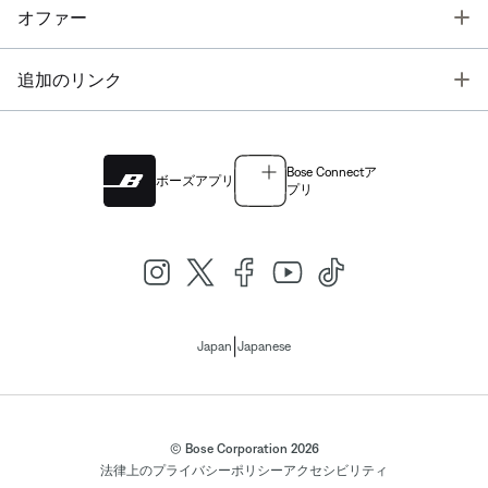
T
オファー
T
追加のリンク
Bose Connectア
ボーズアプリ
プリ
|
Japan
Japanese
© Bose Corporation 2026
法律上の
プライバシーポリシー
アクセシビリティ