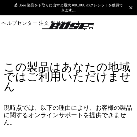
Skip
💰
Bose 製品を下取りに出すと最大 ¥30,000 のクレジットを獲得で
cl
きます。
to
Main
ヘルプセンター
注文
製品サポート
この製品はあなたの地域
ではご利用いただけませ
ん
現時点では、以下の理由により、お客様の製品
に関するオンラインサポートを提供できませ
ん。