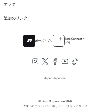
T
オファー
T
追加のリンク
Bose Connectア
ボーズアプリ
プリ
|
Japan
Japanese
© Bose Corporation 2026
法律上の
プライバシーポリシー
アクセシビリティ