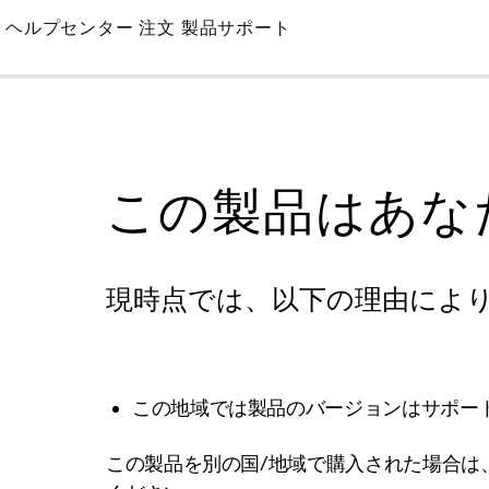
Skip
ヘルプセンター
注文
製品サポート
to
Main
この製品はあな
現時点では、以下の理由によ
この地域では製品のバージョンはサポー
この製品を別の国/地域で購入された場合は