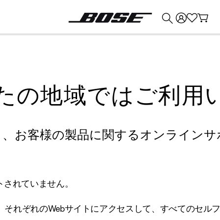
💰
Bose 製品を下取りに出すと最大 ¥30,000 のクレジットを獲得できます。
たの地域ではご利用
り、お客様の製品に関するオンラインサ
トされていません。
、それぞれのWebサイトにアクセスして、すべてのセル