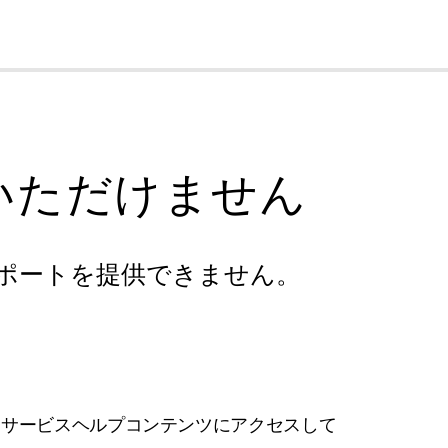
cl
いただけません
ポートを提供できません。
フサービスヘルプコンテンツにアクセスして