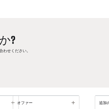
か?
合わせください。
Toggle
Toggle
オファー
追加