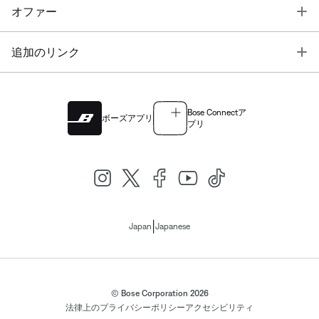
T
オファー
T
追加のリンク
Bose Connectア
ボーズアプリ
プリ
|
Japan
Japanese
© Bose Corporation 2026
法律上の
プライバシーポリシー
アクセシビリティ