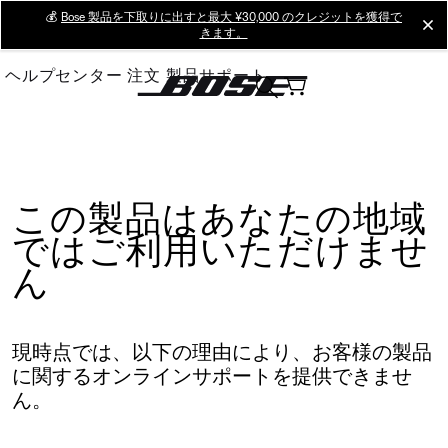
Skip
💰
Bose 製品を下取りに出すと最大 ¥30,000 のクレジットを獲得で
cl
きます。
to
Main
ヘルプセンター
注文
製品サポート
この製品はあなたの地域
ではご利用いただけませ
ん
現時点では、以下の理由により、お客様の製品
に関するオンラインサポートを提供できませ
ん。