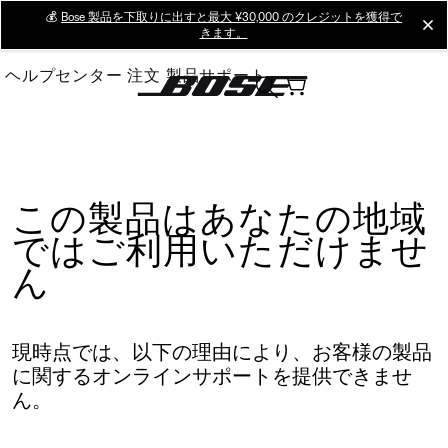
Skip
💰
Bose 製品を下取りに出すと最大 ¥30,000 のクレジットを獲得で
cl
きます。
to
Main
ヘルプセンター
注文
製品サポート
この製品はあなたの地域
ではご利用いただけませ
ん
現時点では、以下の理由により、お客様の製品
に関するオンラインサポートを提供できませ
ん。