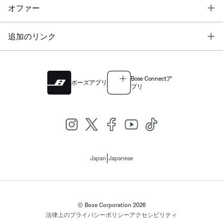
T
オファー
T
追加のリンク
Bose Connectア
ボーズアプリ
プリ
|
Japan
Japanese
© Bose Corporation 2026
法律上の
プライバシーポリシー
アクセシビリティ