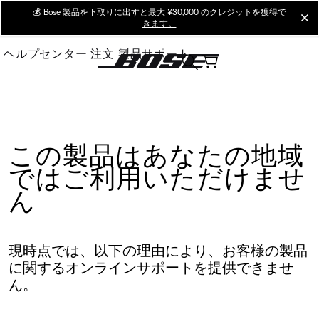
Skip
💰
Bose 製品を下取りに出すと最大 ¥30,000 のクレジットを獲得で
cl
きます。
to
Main
ヘルプセンター
注文
製品サポート
この製品はあなたの地域
ではご利用いただけませ
ん
現時点では、以下の理由により、お客様の製品
に関するオンラインサポートを提供できませ
ん。