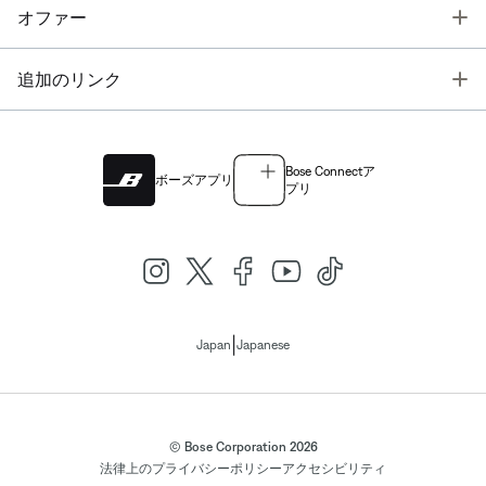
T
オファー
T
追加のリンク
Bose Connectア
ボーズアプリ
プリ
|
Japan
Japanese
© Bose Corporation 2026
法律上の
プライバシーポリシー
アクセシビリティ