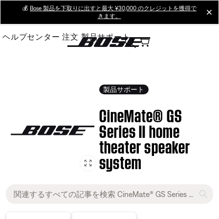
Skip
💰
Bose 製品を下取りに出すと最大 ¥30,000 のクレジットを獲得で
cl
きます。
to
Main
ヘルプセンター
注文
製品サポート
製品サポート
CineMate® GS
Series II home
theater speaker
system