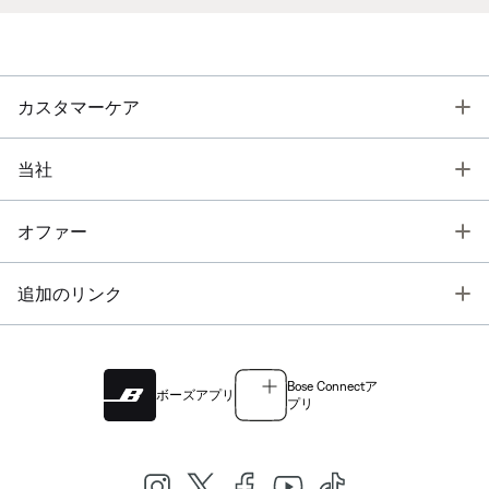
T
カスタマーケア
T
当社
T
オファー
T
追加のリンク
Bose Connectア
ボーズアプリ
プリ