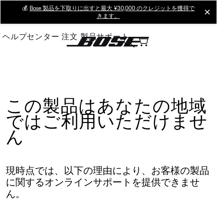
Skip
💰
Bose 製品を下取りに出すと最大 ¥30,000 のクレジットを獲得で
cl
きます。
to
Main
ヘルプセンター
注文
製品サポート
この製品はあなたの地域
ではご利用いただけませ
ん
現時点では、以下の理由により、お客様の製品
に関するオンラインサポートを提供できませ
ん。