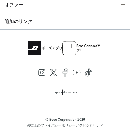
T
オファー
T
追加のリンク
Bose Connectア
ボーズアプリ
プリ
|
Japan
Japanese
© Bose Corporation 2026
法律上の
プライバシーポリシー
アクセシビリティ