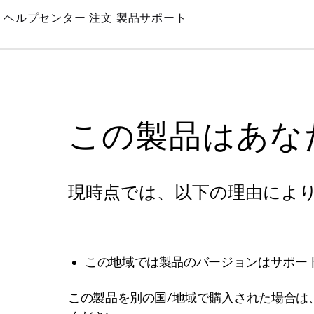
Skip
ヘルプセンター
注文
製品サポート
to
Main
この製品はあな
現時点では、以下の理由によ
この地域では製品のバージョンはサポー
この製品を別の国/地域で購入された場合は