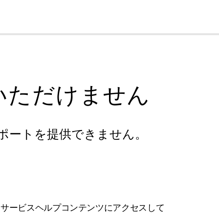
cl
いただけません
ポートを提供できません。
フサービスヘルプコンテンツにアクセスして