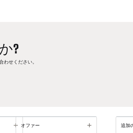
か?
合わせください。
Toggle
Toggle
オファー
追加