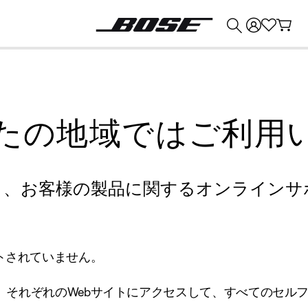
💰
Bose 製品を下取りに出すと最大 ¥30,000 のクレジットを獲得できます。
たの地域ではご利用
り、お客様の製品に関するオンラインサ
トされていません。
、それぞれのWebサイトにアクセスして、すべてのセル