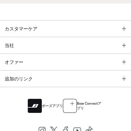
T
カスタマーケア
T
当社
T
オファー
T
追加のリンク
Bose Connectア
ボーズアプリ
プリ