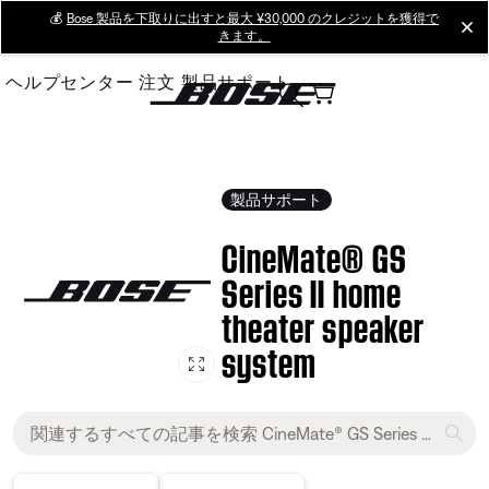
Skip
💰
Bose 製品を下取りに出すと最大 ¥30,000 のクレジットを獲得で
cl
きます。
to
Main
ヘルプセンター
注文
製品サポート
製品サポート
CineMate® GS
Series II home
theater speaker
system