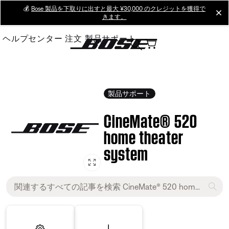
Skip
💰
Bose 製品を下取りに出すと最大 ¥30,000 のクレジットを獲得で
cl
きます。
to
Main
ヘルプセンター
注文
製品サポート
製品サポート
CineMate® 520
home theater
system