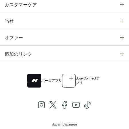
T
カスタマーケア
T
当社
T
オファー
T
追加のリンク
Bose Connectア
ボーズアプリ
プリ
|
Japan
Japanese