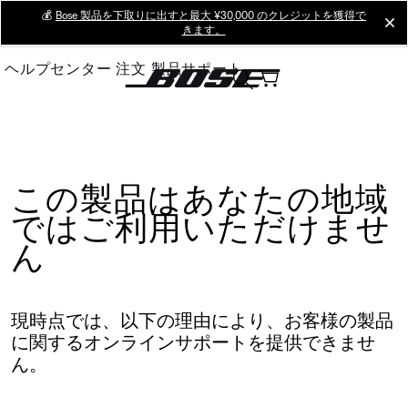
Skip
💰
Bose 製品を下取りに出すと最大 ¥30,000 のクレジットを獲得で
cl
きます。
to
Main
ヘルプセンター
注文
製品サポート
この製品はあなたの地域
ではご利用いただけませ
ん
現時点では、以下の理由により、お客様の製品
に関するオンラインサポートを提供できませ
ん。