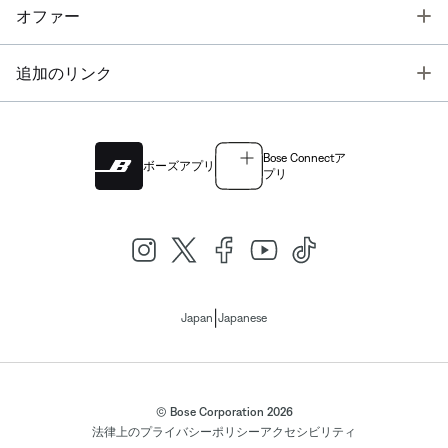
T
オファー
T
追加のリンク
Bose Connectア
ボーズアプリ
プリ
|
Japan
Japanese
© Bose Corporation 2026
法律上の
プライバシーポリシー
アクセシビリティ