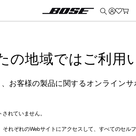
💰
Bose 製品を下取りに出すと最大 ¥30,000 のクレジットを獲得できます。
たの地域ではご利用
り、お客様の製品に関するオンラインサ
トされていません。
、それぞれのWebサイトにアクセスして、すべてのセル