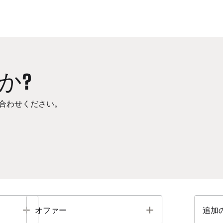
か?
合わせください。
Toggle
Toggle
オファー
追加