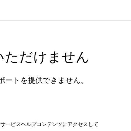
cl
いただけません
ポートを提供できません。
フサービスヘルプコンテンツにアクセスして