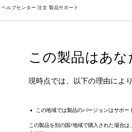
Skip
ヘルプセンター
注文
製品サポート
to
Main
この製品はあな
現時点では、以下の理由によ
この地域では製品のバージョンはサポー
この製品を別の国/地域で購入された場合は