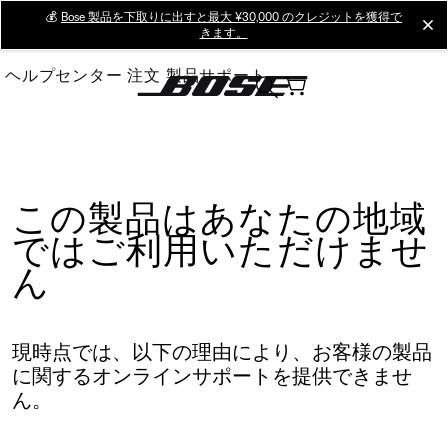
Skip
💰
Bose 製品を下取りに出すと最大 ¥30,000 のクレジットを獲得で
cl
きます。
to
Main
ヘルプセンター
注文
製品サポート
この製品はあなたの地域
ではご利用いただけませ
ん
現時点では、以下の理由により、お客様の製品
に関するオンラインサポートを提供できませ
ん。