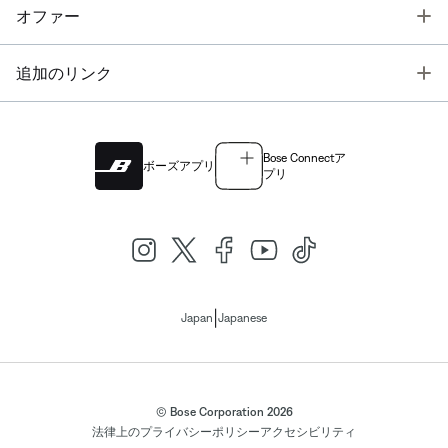
T
オファー
T
追加のリンク
Bose Connectア
ボーズアプリ
プリ
|
Japan
Japanese
© Bose Corporation 2026
法律上の
プライバシーポリシー
アクセシビリティ