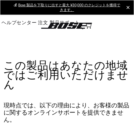
Skip
💰
Bose 製品を下取りに出すと最大 ¥30,000 のクレジットを獲得で
cl
きます。
to
Main
ヘルプセンター
注文
製品サポート
この製品はあなたの地域
ではご利用いただけませ
ん
現時点では、以下の理由により、お客様の製品
に関するオンラインサポートを提供できませ
ん。