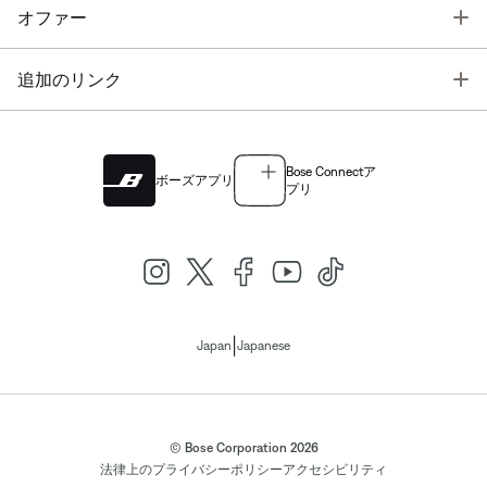
T
オファー
T
追加のリンク
Bose Connectア
ボーズアプリ
プリ
|
Japan
Japanese
© Bose Corporation 2026
法律上の
プライバシーポリシー
アクセシビリティ