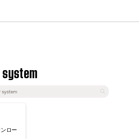
cl
r system
ウンロー