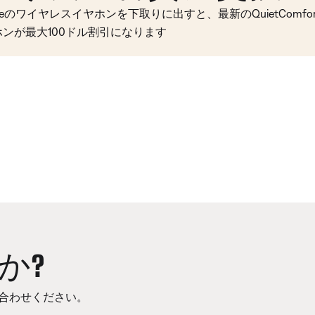
seのワイヤレスイヤホンを下取りに出すと、最新のQuietComfort 
ホンが最大100ドル割引になります
か?
合わせください。