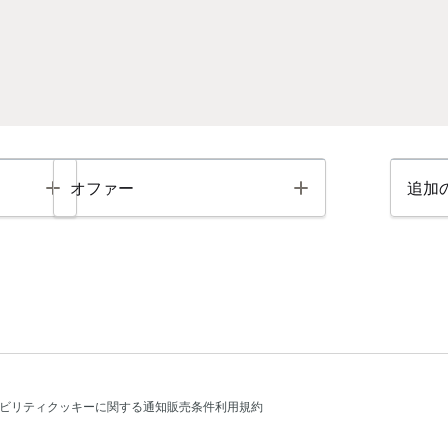
Toggle
Toggle
オファー
追加
ビリティ
クッキーに関する通知
販売条件
利用規約