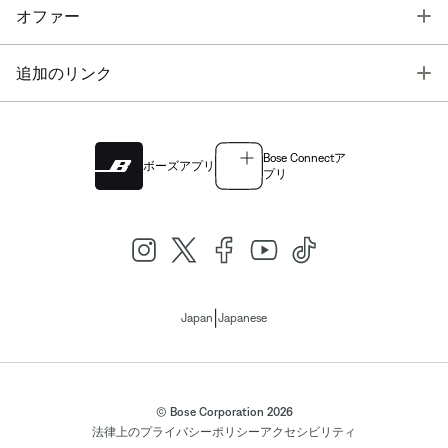
T
オファー
T
追加のリンク
Bose Connectア
ボーズアプリ
プリ
|
Japan
Japanese
© Bose Corporation 2026
法律上の
プライバシーポリシー
アクセシビリティ