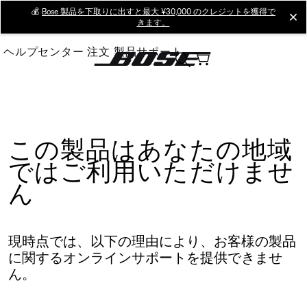
Skip
💰
Bose 製品を下取りに出すと最大 ¥30,000 のクレジットを獲得で
cl
きます。
to
Main
ヘルプセンター
注文
製品サポート
この製品はあなたの地域
ではご利用いただけませ
ん
現時点では、以下の理由により、お客様の製品
に関するオンラインサポートを提供できませ
ん。