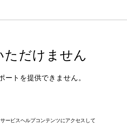
cl
いただけません
ポートを提供できません。
フサービスヘルプコンテンツにアクセスして