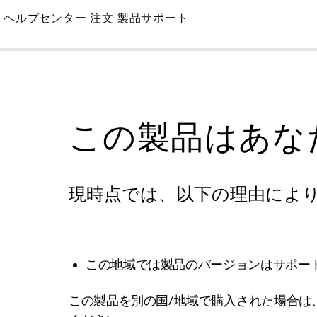
Skip
ヘルプセンター
注文
製品サポート
to
Main
この製品はあな
現時点では、以下の理由によ
この地域では製品のバージョンはサポー
この製品を別の国/地域で購入された場合は