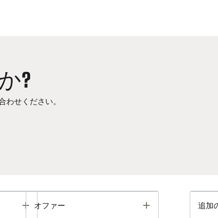
か?
合わせください。
Toggle
Toggle
オファー
追加