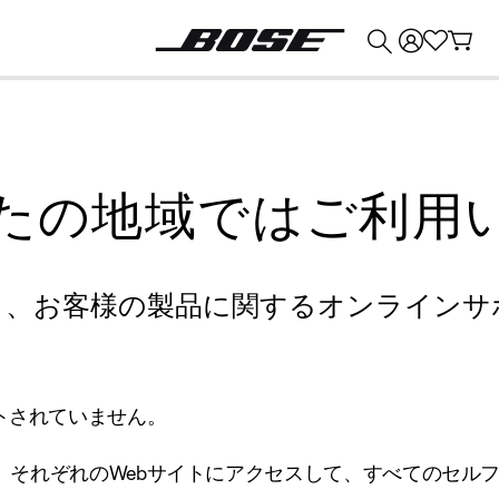
💰
Bose 製品を下取りに出すと最大 ¥30,000 のクレジットを獲得できます。
たの地域ではご利用
り、お客様の製品に関するオンラインサ
トされていません。
、それぞれのWebサイトにアクセスして、すべてのセル