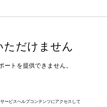
cl
いただけません
ポートを提供できません。
フサービスヘルプコンテンツにアクセスして