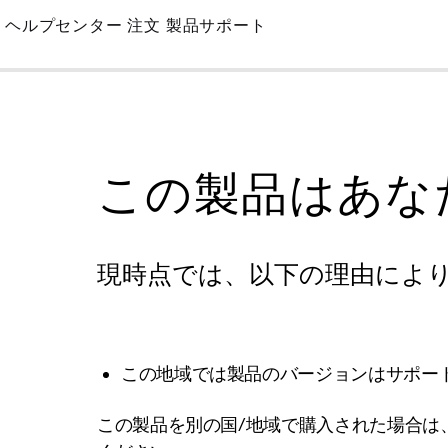
Skip
ヘルプセンター
注文
製品サポート
to
Main
この製品はあな
現時点では、以下の理由によ
この地域では製品のバージョンはサポー
この製品を別の国/地域で購入された場合は