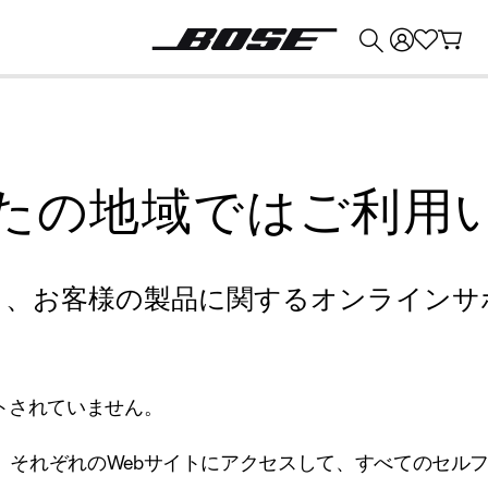
💰
Bose 製品を下取りに出すと最大 ¥30,000 のクレジットを獲得できます。
たの地域ではご利用
り、お客様の製品に関するオンラインサ
トされていません。
、それぞれのWebサイトにアクセスして、すべてのセル