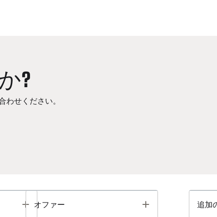
か?
合わせください。
Toggle
Toggle
オファー
追加