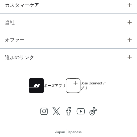
T
カスタマーケア
T
当社
T
オファー
T
追加のリンク
Bose Connectア
ボーズアプリ
プリ
|
Japan
Japanese