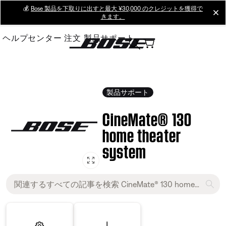
Skip
💰
Bose 製品を下取りに出すと最大 ¥30,000 のクレジットを獲得で
cl
きます。
to
Main
ヘルプセンター
注文
製品サポート
製品サポート
CineMate® 130
home theater
system